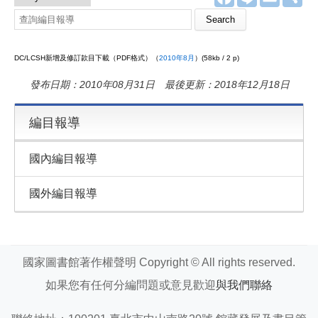
a
i
m
享
c
n
a
e
e
i
b
l
o
DC/LCSH新增及修訂款目下載（PDF格式）（
2010年8月
）(58kb / 2 p)
o
k
發布日期：2010年08月31日 最後更新：2018年12月18日
編目報導
國內編目報導
國外編目報導
國家圖書館著作權聲明 Copyright © All rights reserved.
如果您有任何分編問題或意見歡迎
與我們聯絡