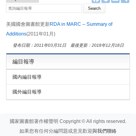
a
i
m
享
c
n
a
e
e
i
b
l
o
美國國會圖書館更新
RDA in MARC -- Summary of
o
k
Additions
(2011年01月)
發布日期：2011年03月31日 最後更新：2018年12月18日
編目報導
國內編目報導
國外編目報導
國家圖書館著作權聲明 Copyright © All rights reserved.
如果您有任何分編問題或意見歡迎
與我們聯絡