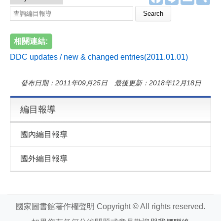
a
i
m
享
c
n
a
e
e
i
b
l
o
相關連結:
o
k
DDC updates / new & changed entries(2011.01.01)
發布日期：2011年09月25日 最後更新：2018年12月18日
編目報導
國內編目報導
國外編目報導
國家圖書館著作權聲明 Copyright © All rights reserved.