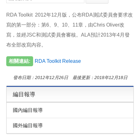
e
e
i
b
l
o
RDA Toolkit 2012年12月版，公布RDA測試委員會要求改
o
k
寫的第一部分：第6、9、10、11章，由Chris Oliver改
寫，並經JSC和測試委員會審核。ALA預計2013年4月發
布全部改寫內容。
相關連結:
RDA Toolkit Release
發布日期：2012年12月26日 最後更新：2018年12月18日
編目報導
國內編目報導
國外編目報導