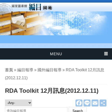
移至主內容
MENU
您在這裡
首頁
» 編目報導 » 國外編目報導 » RDA Toolkit 12月訊息
(2012.12.11)
RDA Toolkit 12月訊息(2012.12.11)
F
L
E
分
編目報導
a
i
m
享
c
n
a