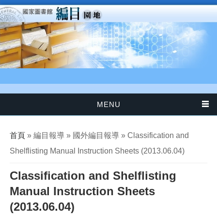
移至主內容
MENU
您在這裡
首頁
» 編目報導 » 國外編目報導 » Classification and
Shelflisting Manual Instruction Sheets (2013.06.04)
Classification and Shelflisting
Manual Instruction Sheets
(2013.06.04)