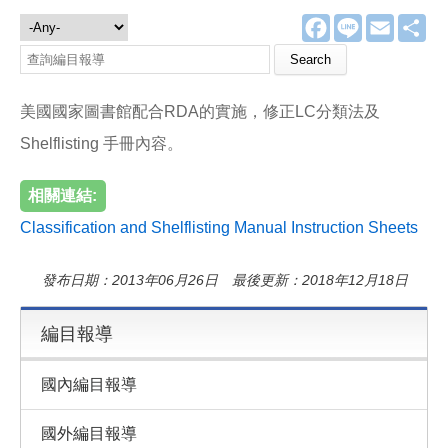
F
L
E
分
編目報導
a
i
m
享
c
n
a
e
e
i
b
l
o
美國國家圖書館配合RDA的實施，修正LC分類法及
o
k
Shelflisting 手冊內容。
相關連結:
Classification and Shelflisting Manual Instruction Sheets
發布日期：2013年06月26日 最後更新：2018年12月18日
編目報導
國內編目報導
國外編目報導