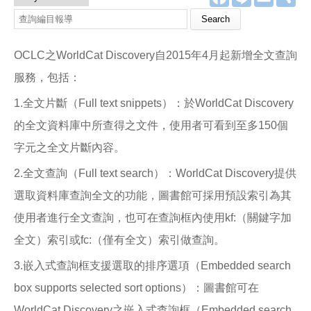
a
i
m
享
c
n
a
e
e
i
b
l
o
OCLC之WorldCat Discovery自2015年4月起新增全文查詢
o
k
服務，包括：
1.全文片斷（Full text snippets）：於WorldCat Discovery
的全文資料庫中所查得之文件，使用者可看到至多150個
字元之全文片斷內容。
2.全文查詢（Full text search）：WorldCat Discovery提供
選取資料庫查詢全文的功能，圖書館可採用預設索引為其
使用者進行全文查詢，也可在查詢框內使用kf:（關鍵字加
全文）索引或fc:（僅有全文）索引做查詢。
3.嵌入式查詢框支援選取的排序選項（Embedded search
box supports selected sort options）：圖書館可在
WorldCat Discovery之嵌入式查詢框（Embedded search