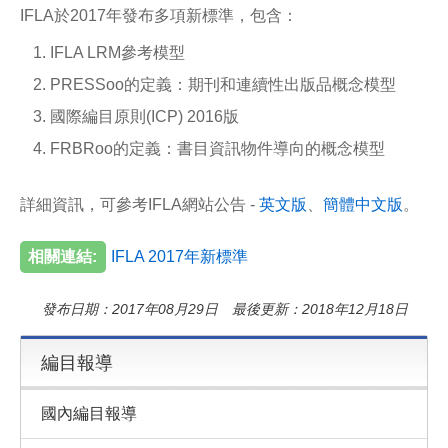
o
IFLA於2017年發布多項新標準，包含：
o
k
IFLA LRM參考模型
PRESSoo的定義：期刊和連續性出版品概念模型
國際編目原則(ICP) 2016版
FRBRoo的定義：書目資訊物件導向的概念模型
詳細資訊，可參考IFLA網站公告 -
英文版
、
簡體中文版
。
相關連結:
IFLA 2017年新標準
發布日期：2017年08月29日 最後更新：2018年12月18日
編目報導
國內編目報導