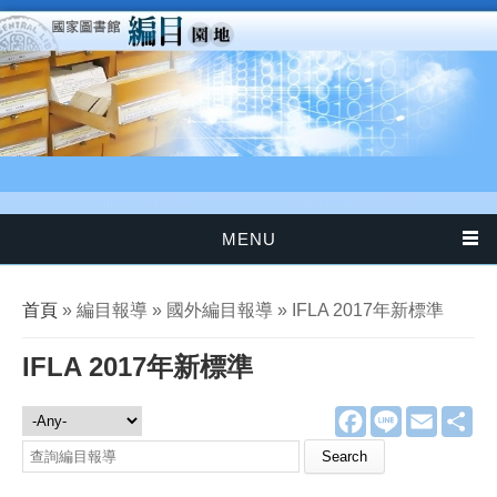
移至主內容
MENU
您在這裡
首頁
» 編目報導 » 國外編目報導 » IFLA 2017年新標準
IFLA 2017年新標準
F
L
E
分
編目報導
a
i
m
享
c
n
a
e
e
i
b
l