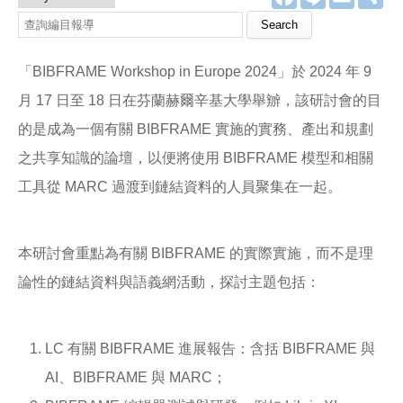
a
i
m
享
c
n
a
e
e
i
b
l
o
「BIBFRAME Workshop in Europe 2024」於 2024 年 9
o
k
月 17 日至 18 日在芬蘭赫爾辛基大學舉辧，該研討會的目
的是成為一個有關 BIBFRAME 實施的實務、產出和規劃
之共享知識的論壇，以便將使用 BIBFRAME 模型和相關
工具從 MARC 過渡到鏈結資料的人員聚集在一起。
本研討會重點為有關 BIBFRAME 的實際實施，而不是理
論性的鏈結資料與語義網活動，探討主題包括：
LC 有關 BIBFRAME 進展報告：含括 BIBFRAME 與
AI、BIBFRAME 與 MARC；