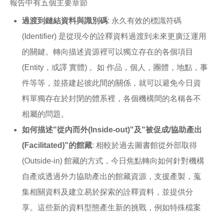
報告中有五個主要章節
過渡到鏈結資料與識別碼
: 永久有效的標識符碼
(Identifier) 是從現今的詮釋資料過渡到未來更廣泛運用
的關鍵。轉向描述資源裡可以獨立存在的各個項目
(Entity，或譯 實體) 。如 作品，個人，團體，地點，事
件等等，並搭建起彼此間的關係，就可以避免今日資
料單獨存在於封閉的體系裡，各個機構間的名稱各不
相屬的問題。
如何描述"從內而外(Inside-out)"及"被促成/協助產出
(Facilitated)"的館藏
: 相較於過去圖書館從外部取得
(Outside-in) 館藏的方式，今日焦點轉向如何針對機構
自產或透過外力協助產出的館藏資源，支援產製，蒐
集相關資料及建立易於探索的詮釋資料，並提供分
享。這些新的資料型態產生新的挑戰，例如特殊檔案