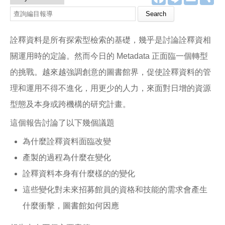
a
i
m
享
c
n
a
e
e
i
b
l
o
詮釋資料是所有探索型檢索的基礎，幾乎是討論詮釋資相
o
k
關運用時的定論。然而今日的 Metadata 正面臨一個轉型
的挑戰。越來越強調創意的圖書館界，促使詮釋資料的管
理和運用不得不進化，用更少的人力，來面對日增的資源
型態及本身或跨機構的研究計畫。
這個報告討論了以下幾個議題
為什麼詮釋資料面臨改變
產製的過程為什麼在變化
詮釋資料本身有什麼樣的的變化
這些變化對未來招募館員的資格和技能的需求會產生
什麼衝擊，圖書館如何因應