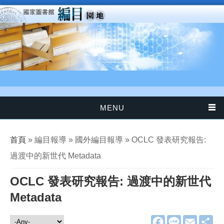
移至主內容
MENU
您在這裡
首頁
» 編目報導 » 國外編目報導 » OCLC 發表研究報告:
過渡中的新世代 Metadata
OCLC 發表研究報告: 過渡中的新世代
Metadata
F
L
E
分
編目報導