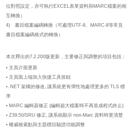
位對照設定，亦可執行EXCEL表單資料與MARC檔案的相
互轉換）
4) 書目檔案編碼轉換（可處理UTF-8、MARC-8等常見
書目檔案編碼格式的轉換）
本次釋出的7.2.200版更新，主要修正與調整的項目包括：
• 主頁介面更新
• 主頁面上端加入快捷工具按鈕
•. NET 架構的修改, 讓系統更有彈性地處理更多的 TLS 標
準
• MARC 編輯器修正 (編輯超大檔案時不再造成程式終止)
• Z39.50/SRU 修正, 讓系統顯示 non-Marc 資料時更清楚
• 權威檢索點與主題標目驗證功能調整