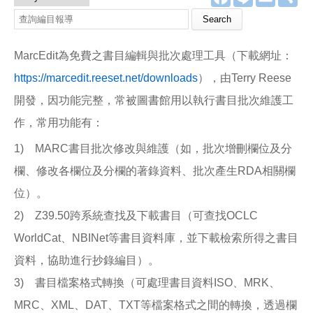
a
i
m
享
c
n
a
e
e
i
b
l
o
MarcEdit為免費之書目編輯與批次處理工具（下載網址：
o
k
https://marcedit.reeset.net/downloads
），由Terry Reese
開發，因功能完整，常被圖書館用以執行書目批次維護工
作，常用功能有：
1) MARC書目批次修改與維護（如，批次增刪欄位及分
欄、修改各欄位及分欄的著錄資料、批次產生RDA相關欄
位）。
2) Z39.50跨系統查找及下載書目（可查找OCLC
WorldCat、NBINet等書目資料庫，並下載檢索所得之書目
資料，協助進行抄錄編目）。
3) 書目檔案格式轉換（可處理書目資料ISO、MRK、
MRC、XML、DAT、TXT等檔案格式之間的轉換，透過欄