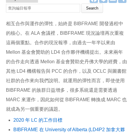
a
i
m
享
c
n
a
e
e
i
b
l
o
相互合作與運作的彈性，始終是 BIBFRAME 開發過程中
o
k
的核心。在 ALA 會議裡，BIBFRAME 現況論壇再次重複
這兩個重點。合作的現況報導，由過去一年半以來由
Mellon 基金會贊助的 LD4 合作夥伴機構提出。未來兩年
的合作走向透過 Mellon 基金會贊助史丹佛大學的經費，由
其他 LD4 機構報告與 PCC 的合作，以及 OCLC 與圖書館
社群的合作來向我們說明。就運用的彈性而言，即使使用
BIBFRAME 的族群日益增多，很多系統還是需要透過
MARC 來運作，因此如何從 BIBFRAME 轉換成 MARC 也
就成為另一個重要的議題。
2020 年 LC 的工作目標
BIBFRAME 在 University of Alberta (LD4P2 加拿大夥