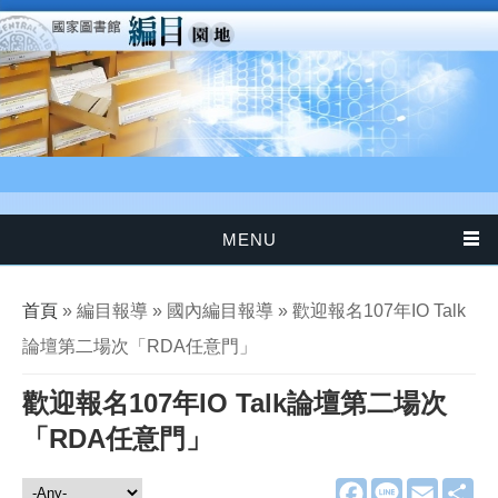
移至主內容
MENU
您在這裡
首頁
» 編目報導 » 國內編目報導 » 歡迎報名107年IO Talk
論壇第二場次「RDA任意門」
歡迎報名107年IO Talk論壇第二場次
「RDA任意門」
F
L
E
分
編目報導