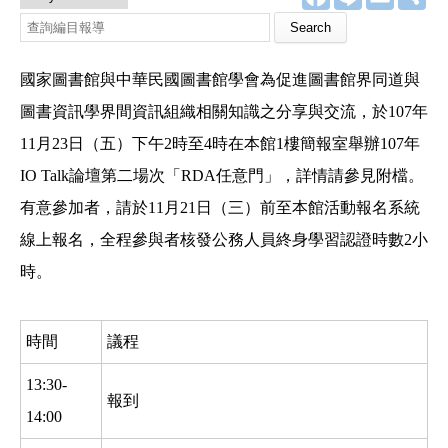
a
i
m
享
c
n
a
e
e
i
b
l
o
國家圖書館與中華民國圖書館學會為促進圖書館界同道與
o
k
圖書資訊學界間資訊組織相關知識之分享與交流，於107年
11月23日（五）下午2時至4時在本館1樓簡報室舉辦107年
IO Talk論壇第二場次「RDA任意門」，詳情請參見附檔。
有意參加者，請於11月21日（三）前至本館活動報名系統
線上報名，全程參與者核發公務人員終身學習認證時數2小
時。
時間
議程
13:30-
報到
14:00