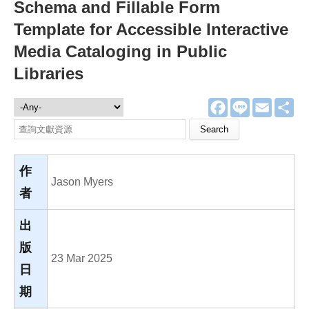
Schema and Fillable Form
Template for Accessible Interactive
Media Cataloging in Public
Libraries
F
L
E
分
文獻資源
a
i
m
享
c
n
a
Search this site
e
e
i
b
l
o
o
作
k
Jason Myers
者
出
版
23 Mar 2025
日
期