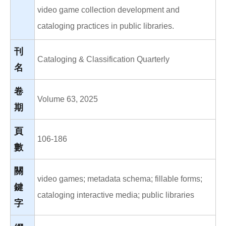
video game collection development and
cataloging practices in public libraries.
刊
Cataloging & Classification Quarterly
名
卷
Volume 63, 2025
期
頁
106-186
數
關
video games; metadata schema; fillable forms;
鍵
cataloging interactive media; public libraries
字