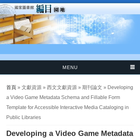
移至主內容
MENU
您在這裡
首頁
» 文獻資源 » 西文文獻資源 » 期刊論文 » Developing
a Video Game Metadata Schema and Fillable Form
Template for Accessible Interactive Media Cataloging in
Public Libraries
Developing a Video Game Metadata