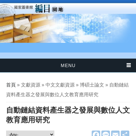
移至主內容
MENU
您在這裡
首頁
» 文獻資源 » 中文文獻資源 » 博碩士論文 » 自動鏈結
資料產生器之發展與數位人文教育應用研究
自動鏈結資料產生器之發展與數位人文
教育應用研究
F
L
E
分
文獻資源