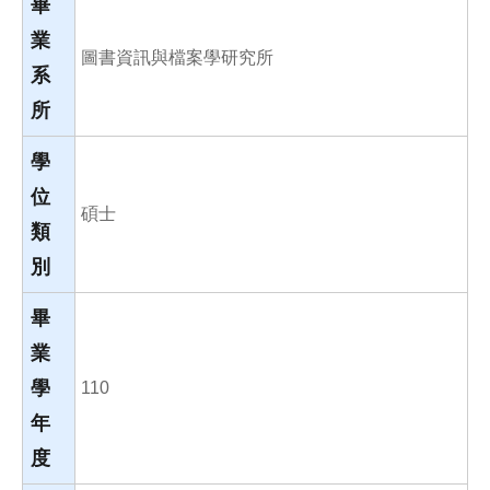
畢
業
圖書資訊與檔案學研究所
系
所
學
位
碩士
類
別
畢
業
學
110
年
度