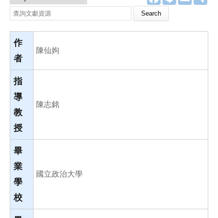
a
i
m
享
c
n
a
Search this site
e
e
i
b
l
o
o
作
k
陳仙姁
者
指
導
陳志銘
教
授
畢
業
國立政治大學
學
校