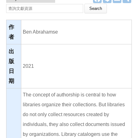
a
i
m
享
c
n
a
Search this site
e
e
i
b
l
o
o
作
k
Ben Abrahamse
者
出
版
2021
日
期
The concept of authorship is central to how
libraries organize their collections. But libraries
do not only collect resources created by
individuals, they also collect documents issued
by organizations. Library catalogers use the