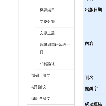
出版日期
機讀編目
文獻分類
文獻主題
內容
資訊組織研習班手
冊
相關論述
博碩士論文
刊名
期刊論文
關鍵字
研討會論文
網址連結