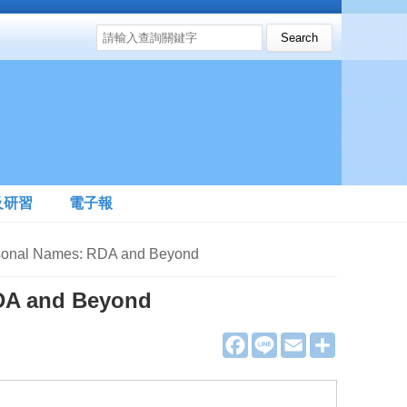
搜尋表單
Search this site
及研習
電子報
nal Names: RDA and Beyond
RDA and Beyond
F
L
E
分
a
i
m
享
c
n
a
e
e
i
b
l