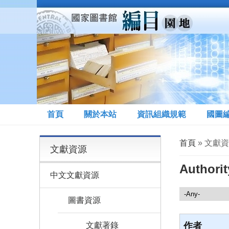
移至主內容
首頁
關於本站
資訊組織規範
國圖
您在這裡
首頁
» 文獻資源 
文獻資源
Authori
中文文獻資源
文獻資源
圖書資源
文獻著錄
作者