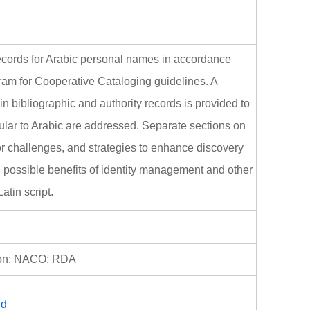
o
o
k
records for Arabic personal names in accordance
ram for Cooperative Cataloging guidelines. A
in bibliographic and authority records is provided to
icular to Arabic are addressed. Separate sections on
r challenges, and strategies to enhance discovery
 possible benefits of identity management and other
atin script.
tion; NACO; RDA
nd