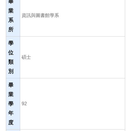
畢
業
資訊與圖書館學系
系
所
學
位
碩士
類
別
畢
業
學
92
年
度