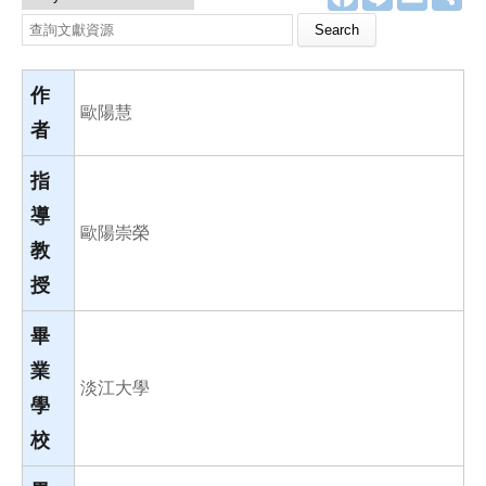
a
i
m
享
c
n
a
Search this site
e
e
i
b
l
o
o
作
k
歐陽慧
者
指
導
歐陽崇榮
教
授
畢
業
淡江大學
學
校