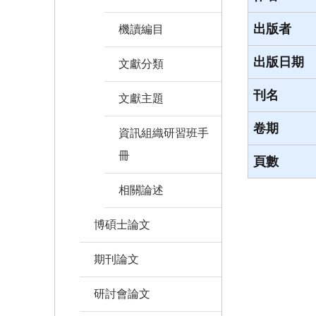
出版者
機讀編目
出版日期
文獻分類
刊名
文獻主題
卷期
資訊組織研習班手
冊
頁數
相關論述
博碩士論文
期刊論文
研討會論文