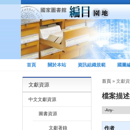
移至主內容
首頁
關於本站
資訊組織規範
國圖
您在這裡
首頁
» 文獻
文獻資源
檔案描述
中文文獻資源
文獻資源
圖書資源
文獻著錄
作者