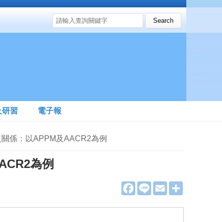
搜尋表單
Search this site
及研習
電子報
之關係：以APPM及AACR2為例
CR2為例
F
L
E
分
a
i
m
享
c
n
a
e
e
i
b
l