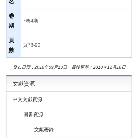
名
卷
7卷4期
期
頁
頁78-90
數
發布日期：2018年09月13日 最後更新：2018年12月18日
文獻資源
中文文獻資源
圖書資源
文獻著錄