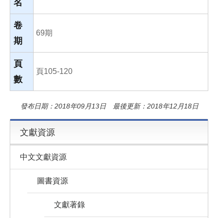
名
卷
69期
期
頁
頁105-120
數
發布日期：2018年09月13日 最後更新：2018年12月18日
文獻資源
中文文獻資源
圖書資源
文獻著錄