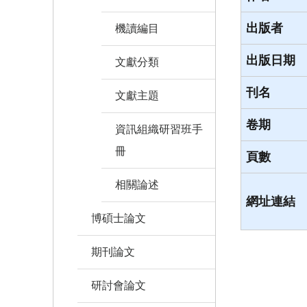
出版者
機讀編目
出版日期
文獻分類
刊名
文獻主題
卷期
資訊組織研習班手
冊
頁數
相關論述
網址連結
博碩士論文
期刊論文
研討會論文