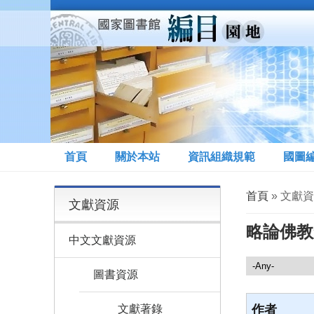
移至主內容
首頁
關於本站
資訊組織規範
國圖
您在這裡
首頁
» 文獻
文獻資源
略論佛教
中文文獻資源
文獻資源
圖書資源
文獻著錄
作者