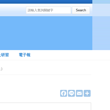
搜尋表單
Search this site
及研習
電子報
上）
F
L
E
分
a
i
m
享
c
n
a
e
e
i
b
l