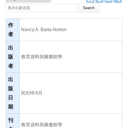
a
i
m
享
c
n
a
Search this site
e
e
i
b
l
o
o
作
k
Nancy A. Barta-Norton
者
出
版
教育資料與圖書館學
者
出
版
民93年9月
日
期
刊
教育資料與圖書館學