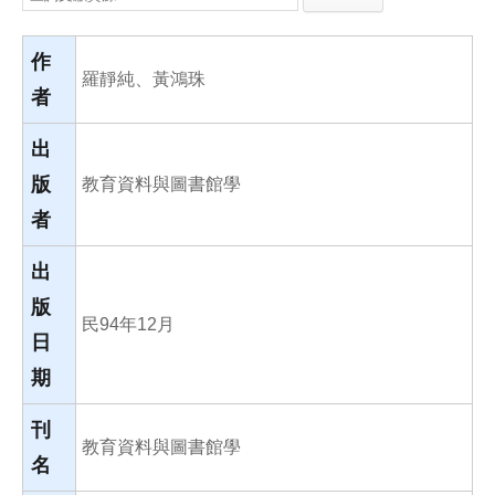
e
e
i
b
l
o
o
作
k
羅靜純、黃鴻珠
者
出
版
教育資料與圖書館學
者
出
版
民94年12月
日
期
刊
教育資料與圖書館學
名