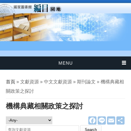
移至主內容
MENU
您在這裡
首頁
» 文獻資源 » 中文文獻資源 » 期刊論文 » 機構典藏相
關政策之探討
機構典藏相關政策之探討
F
L
E
分
文獻資源
a
i
m
享
c
n
a
Search this site