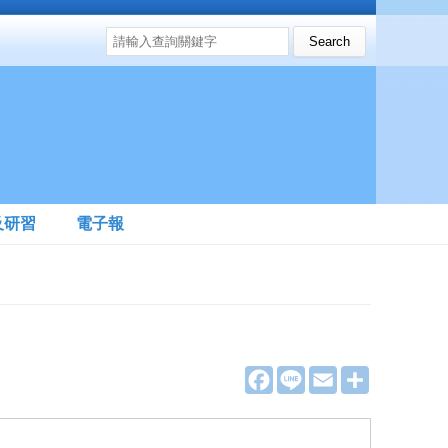
搜尋表單
Search this site
及研習
電子報
F
L
E
分
a
i
m
享
c
n
a
e
e
i
b
l