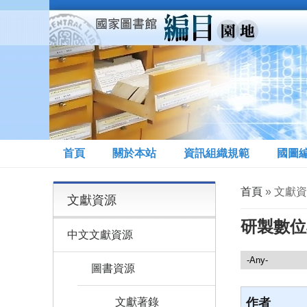
移至主內容
首頁
關於本站
資訊組織規範
國圖
您在這裡
首頁
» 文獻
文獻資源
研製數位
中文文獻資源
文獻資源
圖書資源
文獻著錄
作者