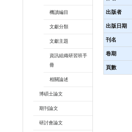
出版者
機讀編目
出版日期
文獻分類
刊名
文獻主題
卷期
資訊組織研習班手
冊
頁數
相關論述
博碩士論文
期刊論文
研討會論文