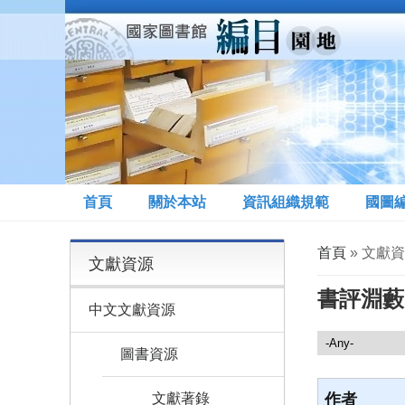
移至主內容
首頁
關於本站
資訊組織規範
國圖
您在這裡
首頁
» 文獻
文獻資源
書評淵藪
中文文獻資源
文獻資源
圖書資源
文獻著錄
作者