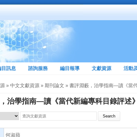
編目訊息
諮詢服務
編目報導
文獻資源
活動
資源 » 中文文獻資源 » 期刊論文 » 書評淵藪，治學指南—讀《
，治學指南—讀《當代新編專科目錄評述
Search this site
何淑蘋