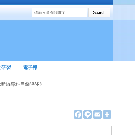
搜尋表單
Search this site
及研習
電子報
當代新編專科目錄評述》
》
F
L
E
分
a
i
m
享
c
n
a
e
e
i
b
l