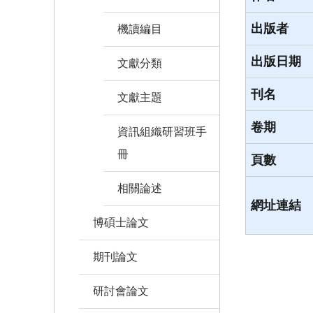
出版者
機讀編目
出版日期
文獻分類
刊名
文獻主題
卷期
資訊組織研習班手
冊
頁數
相關論述
網址連結
博碩士論文
期刊論文
研討會論文