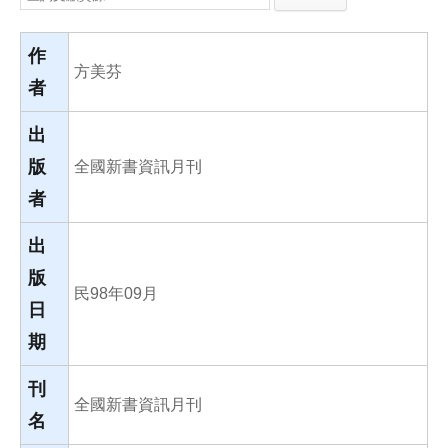
e
e
i
b
l
o
o
作
k
方美芬
者
出
版
全國新書資訊月刊
者
出
版
民98年09月
日
期
刊
全國新書資訊月刊
名