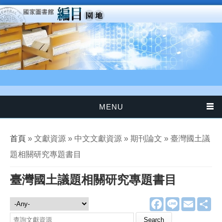
移至主內容
MENU
您在這裡
首頁
» 文獻資源 » 中文文獻資源 » 期刊論文 » 臺灣國土議
題相關研究專題書目
臺灣國土議題相關研究專題書目
F
L
E
分
文獻資源
a
i
m
享
c
n
a
Search this site