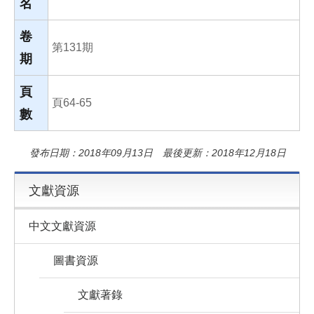
名
卷
第131期
期
頁
頁64-65
數
發布日期：2018年09月13日 最後更新：2018年12月18日
文獻資源
中文文獻資源
圖書資源
文獻著錄