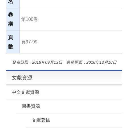
名
卷
第100卷
期
頁
頁97-99
數
發布日期：2018年09月13日 最後更新：2018年12月18日
文獻資源
中文文獻資源
圖書資源
文獻著錄