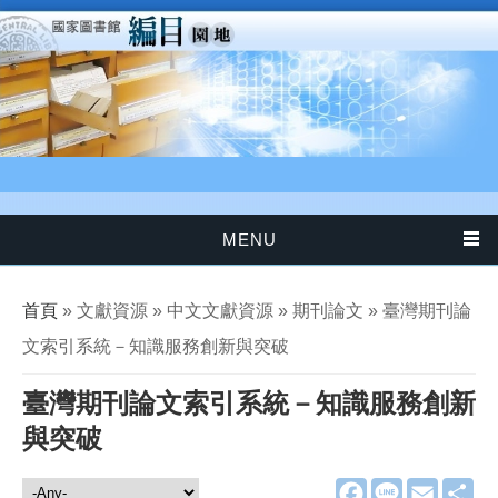
移至主內容
MENU
您在這裡
首頁
» 文獻資源 » 中文文獻資源 » 期刊論文 » 臺灣期刊論
文索引系統－知識服務創新與突破
臺灣期刊論文索引系統－知識服務創新
與突破
F
L
E
分
文獻資源