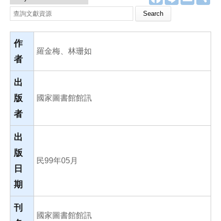
a
i
m
享
c
n
a
Search this site
e
e
i
b
l
o
o
作
k
羅金梅、林珊如
者
出
版
國家圖書館館訊
者
出
版
民99年05月
日
期
刊
國家圖書館館訊