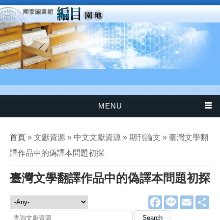
移至主內容
MENU
您在這裡
首頁
» 文獻資源 » 中文文獻資源 » 期刊論文 » 臺灣文學翻
譯作品中的偽譯本問題初探
臺灣文學翻譯作品中的偽譯本問題初探
F
L
E
分
文獻資源
a
i
m
享
c
n
a
Search this site