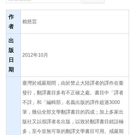
e
e
i
b
l
o
o
作
k
賴慈芸
者
出
版
2012年10月
日
期
臺灣於戒嚴期間，由於禁止大陸譯者的譯作在臺
發行，翻譯書目多有不正確之處。書目中「譯者
不詳」和「編輯部」名義出版的譯作超過3000
筆，幾佔全部文學翻譯書目的四成；加上多家出
版社又以假譯者名出版，以致於翻譯書目錯誤極
多，至今並無可靠的翻譯文學書目可用。戒嚴期