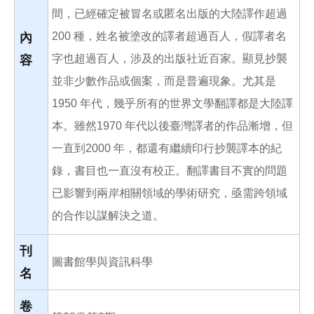
間，已經確定被冒名或匿名出版的大陸譯作超過
200 種，姓名被塗改的譯者超過百人，假譯者名
內
字也超過百人，涉及的出版社近百家。顯見抄襲
容
並非少數作品或個案，而是普遍現象。尤其是
1950 年代，幾乎所有的世界文學翻譯都是大陸譯
本。雖然1970 年代以後臺灣譯者的作品漸增，但
一直到2000 年，都還有繼續印行抄襲譯本的紀
錄，書目也一直沒有校正。翻譯書目不實的問題
已影響到兩岸相關領域的學術研究，亟需跨領域
的合作以謀解決之道。
刊
圖書館學與資訊科學
名
卷