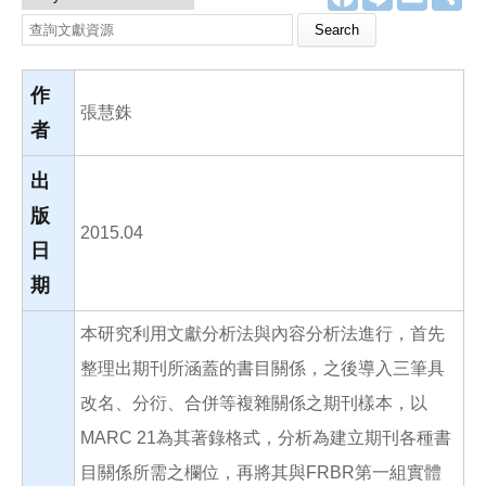
a
i
m
享
c
n
a
Search this site
e
e
i
b
l
o
o
作
k
張慧銖
者
出
版
2015.04
日
期
本研究利用文獻分析法與內容分析法進行，首先
整理出期刊所涵蓋的書目關係，之後導入三筆具
改名、分衍、合併等複雜關係之期刊樣本，以
MARC 21為其著錄格式，分析為建立期刊各種書
目關係所需之欄位，再將其與FRBR第一組實體