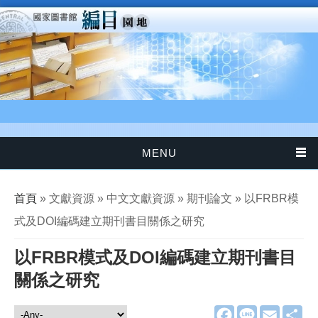
移至主內容
MENU
您在這裡
首頁
» 文獻資源 » 中文文獻資源 » 期刊論文 » 以FRBR模
式及DOI編碼建立期刊書目關係之研究
以FRBR模式及DOI編碼建立期刊書目
關係之研究
F
L
E
分
文獻資源