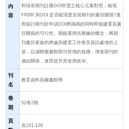
和現有期刊註冊DOI所需之核心元素對照，檢視
內
FRBR 與DOI 是否能清楚呈現期刊的書目關係?進
容
而探討期刊於申請DOI辨識碼的同時即能建置其書
目關係的可行性。期能運用供應鍊的概念，將期
刊書目家族的辨識與建置工作推至資訊處理的上
游，以減輕圖書館期刊管理的負擔，增進期刊的
連結關係，進而提升其使用效率。
刊
教育資料與圖書館學
名
卷
52卷2期
期
頁
頁101-126