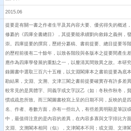
2015.06
提要是有關一書之作者生平及其內容大要、優劣得失的概述
修纂的《四庫全書總目》，其提要能承續劉向敘錄之義例，
崇。四庫提要的撰寫，歷經分纂稿、書前提要、總目提要等
的歷程前後有二十餘年，以致各階段與各版本之提要間產生
應作為四庫學發展的重點之一，以釐清其間致異之故。本研
錄圖書中選取三百六十五種，以文淵閣庫本之書前提要為底
勘結果，文淵、文溯、文津三閣之書前提要確實存有許多差
較常見的是異體字、同義字或文字誤乙（如：冬秋作秋冬，
慣或疏忽所致。而三閣圖書校寫上呈的日期不同，反映的是
名、作者、卷數方面，亦有一些出入，有些差異明顯是筆誤
中，最值得注意的是內容的差異，在內容多寡與文字排比方
文淵、文溯閣本相同（似），文津閣本不同；或文淵、文津