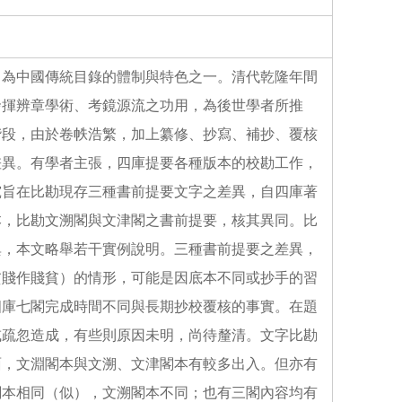
o
o
k
，為中國傳統目錄的體制與特色之一。清代乾隆年間
發揮辨章學術、考鏡源流之功用，為後世學者所推
階段，由於卷帙浩繁，加上纂修、抄寫、補抄、覆核
差異。有學者主張，四庫提要各種版本的校勘工作，
究旨在比勘現存三種書前提要文字之差異，自四庫著
本，比勘文溯閣與文津閣之書前提要，核其異同。比
異，本文略舉若干實例說明。三種書前提要之差異，
貧賤作賤貧）的情形，可能是因底本不同或抄手的習
四庫七閣完成時間不同與長期抄校覆核的事實。在題
或疏忽造成，有些則原因未明，尚待釐清。文字比勘
面，文淵閣本與文溯、文津閣本有較多出入。但亦有
閣本相同（似），文溯閣本不同；也有三閣內容均有