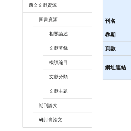
西文文獻資源
圖書資源
刊名
相關論述
卷期
文獻著錄
頁數
機讀編目
網址連結
文獻分類
文獻主題
期刊論文
研討會論文