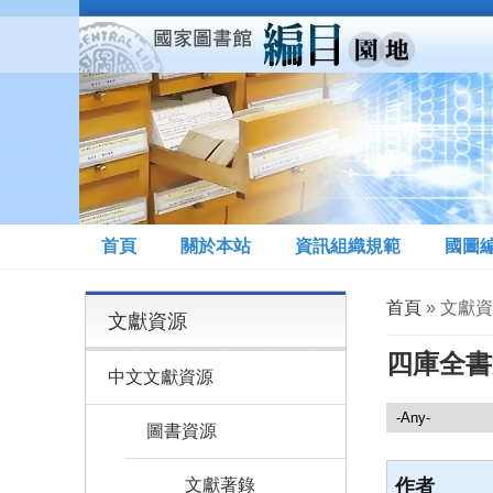
移至主內容
首頁
關於本站
資訊組織規範
國圖
您在這裡
首頁
» 文獻
文獻資源
四庫全書
中文文獻資源
文獻資源
圖書資源
文獻著錄
作者