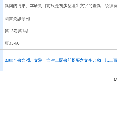
異同的情形。本研究目前只是初步整理出文字的差異，後續
圖書資訊學刊
第13卷第1期
頁33-68
四庫全書文淵、文溯、文津三閣書前提要之文字比勘：以三
發