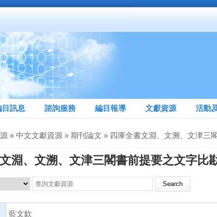
編目訊息
諮詢服務
編目報導
文獻資源
活動
資源 » 中文文獻資源 » 期刊論文 » 四庫全書文淵、文溯、文
文淵、文溯、文津三閣書前提要之文字比
Search this site
藍文欽