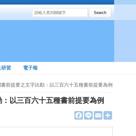
搜尋表單
Search this site
及研習
電子報
津三閣書前提要之文字比勘：以三百六十五種書前提要為例
勘：以三百六十五種書前提要為例
F
L
E
分
a
i
m
享
c
n
a
e
e
i
b
l