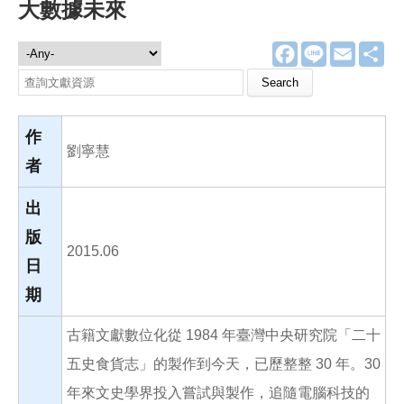
大數據未來
F
L
E
分
文獻資源
a
i
m
享
c
n
a
Search this site
e
e
i
b
l
o
o
作
k
劉寧慧
者
出
版
2015.06
日
期
古籍文獻數位化從 1984 年臺灣中央研究院「二十
五史食貨志」的製作到今天，已歷整整 30 年。30
年來文史學界投入嘗試與製作，追隨電腦科技的