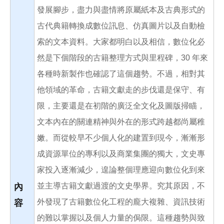
發展腳步，盡力與盡情將原屬紙本及古典形式的
古代典籍轉換成數位訊息、仿真圖片以及自動檢
索的文本資料。大家都明白以及相信，數位化必
然是下個階段的古籍整理方式與里程碑，30 年來
各種時新製作也確認了這個趨勢。不過，相對其
他領域的革命，古籍文獻走的步伐還是保守、有
限，主要還是在初階的廣泛全文化及圖版掃瞄，
文本內在的關連精神與外在的形式跨越都尚屬稚
嫩。而從較早不少個人化的建置到現今，漸漸形
成資源單位的專利以及商業集團的獨大，文史專
家投入逐漸減少，遑論整個理應迎向數位化到來
並主導古籍文獻過渡的文史學界。究其原因，不
內
外發現了古籍數位化工程的龐大複雜、資訊技術
容
的難以掌握以及個人力量的侷限。這種趨勢與致