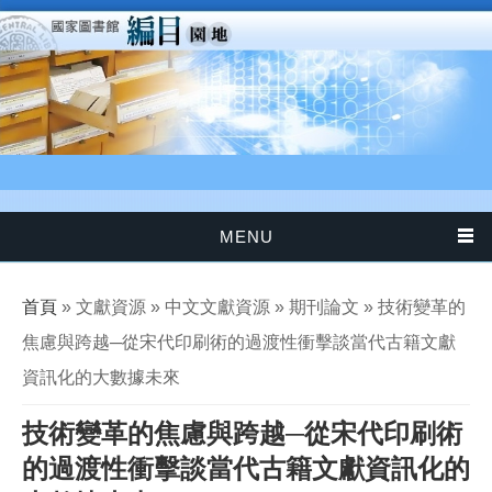
移至主內容
MENU
您在這裡
首頁
» 文獻資源 » 中文文獻資源 » 期刊論文 » 技術變革的
焦慮與跨越─從宋代印刷術的過渡性衝擊談當代古籍文獻
資訊化的大數據未來
技術變革的焦慮與跨越─從宋代印刷術
的過渡性衝擊談當代古籍文獻資訊化的