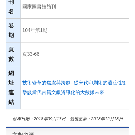
刊
國家圖書館館刊
名
卷
104年第1期
期
頁
頁33-66
數
網
址
技術變革的焦慮與跨越─從宋代印刷術的過渡性衝
連
擊談當代古籍文獻資訊化的大數據未來
結
發布日期：2018年09月13日 最後更新：2018年12月18日