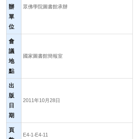
辦
眾佛學院圖書館承辦
單
位
會
議
國家圖書館簡報室
地
點
出
版
2011年10月28日
日
期
頁
E4-1-E4-11