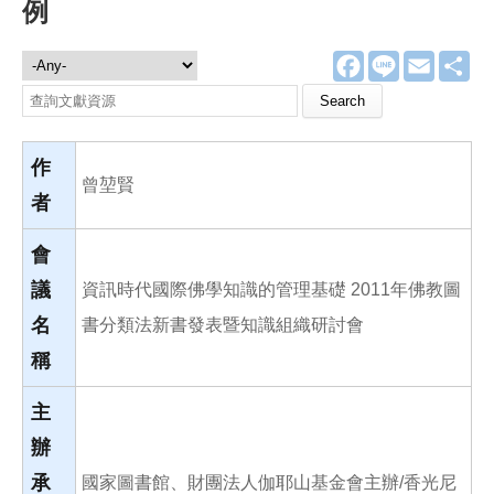
例
F
L
E
分
文獻資源
a
i
m
享
c
n
a
Search this site
e
e
i
b
l
o
o
作
k
曾堃賢
者
會
議
資訊時代國際佛學知識的管理基礎 2011年佛教圖
名
書分類法新書發表暨知識組織研討會
稱
主
辦
承
國家圖書館、財團法人伽耶山基金會主辦/香光尼