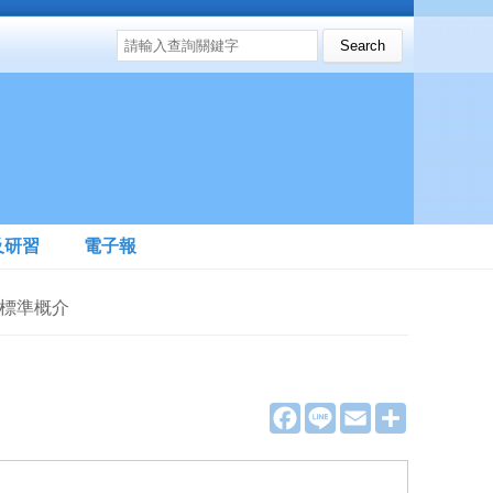
搜尋表單
Search this site
及研習
電子報
關標準概介
F
L
E
分
a
i
m
享
c
n
a
e
e
i
b
l