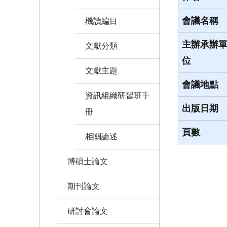
會議名稱
機讀編目
主辦承辦
文獻分類
位
文獻主題
會議地點
資訊組織研習班手
出版日期
冊
頁數
相關論述
博碩士論文
期刊論文
研討會論文