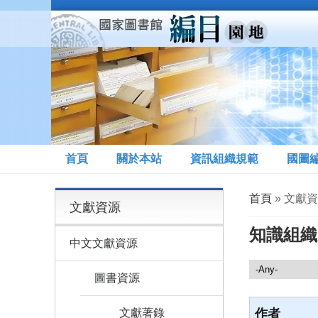
移至主內容
首頁
關於本站
資訊組織規範
國圖
您在這裡
首頁
» 文獻資
文獻資源
知識組織
中文文獻資源
文獻資源
圖書資源
文獻著錄
作者