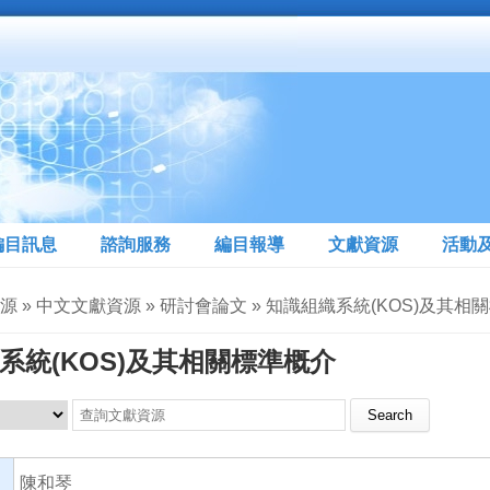
編目訊息
諮詢服務
編目報導
文獻資源
活動
源 » 中文文獻資源 » 研討會論文 » 知識組織系統(KOS)及其相
系統(KOS)及其相關標準概介
Search this site
陳和琴