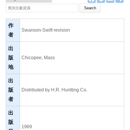
a
i
m
享
c
n
a
Search this site
e
e
i
b
l
o
o
作
k
Swanson-Swift revision
者
出
版
Chicopee, Mass
地
出
版
Distributed by H.R. Huntting Co.
者
出
版
1969