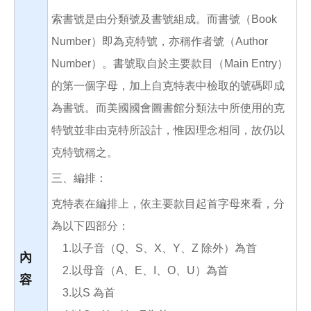
索書號是由分類號及書號組成。而書號（Book
Number）即為克特號，亦稱作者號（Author
Number）。書號取自於主要款目（Main Entry）
的第一個字母，加上自克特表中檢取的號碼即成
為書號。而美國國會圖書館分類法中所使用的克
特號並非由克特所設計，惟因理念相同，故仍以
克特號稱之。
三、編排：
克特表在編排上，依主要款目起首字母來看，分
為以下四部分：
1.以子音（Q、S、X、Y、Z 除外）為首
內
2.以母音（A、E、I、O、U）為首
容
3.以S 為首