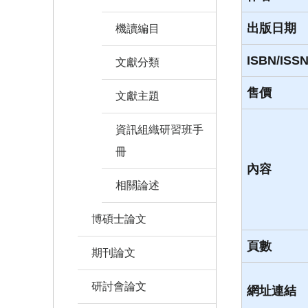
出版日期
機讀編目
ISBN/ISS
文獻分類
售價
文獻主題
資訊組織研習班手
冊
內容
相關論述
博碩士論文
頁數
期刊論文
研討會論文
網址連結