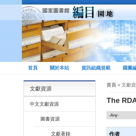
移至主內容
首頁
關於本站
資訊組織規範
國圖
您在這裡
首頁
» 文獻資源 
文獻資源
The RDA 
中文文獻資源
文獻資源
圖書資源
文獻著錄
作者