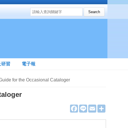
搜尋表單
Search this site
及研習
電子報
for the Occasional Cataloger
taloger
F
L
E
分
a
i
m
享
c
n
a
e
e
i
b
l