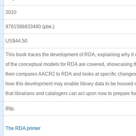
2010
N
9781586833480 (pbk.)
US$44.50
This book traces the development of RDA, explaining why i
of the conceptual models for RDA are covered, showcasing the
then compares AACR2 to RDA and looks at specific changes 
how this development may enable library data to be housed 
that librarians and catalogers can act upon now to prepare f
89p.
The RDA primer