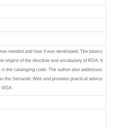
o
o
k
t was needed and how it was developed. The basics
 origins of the structure and vocabulary of RDA. It
in the cataloging code. The author also addresses
on the Semantic Web and provides practical advice
or RDA.