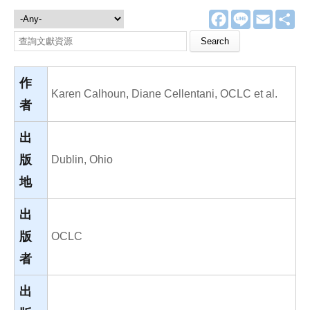
F
L
E
分
文獻資源
a
i
m
享
c
n
a
Search this site
e
e
i
b
l
o
o
作
k
Karen Calhoun, Diane Cellentani, OCLC et al.
者
出
版
Dublin, Ohio
地
出
版
OCLC
者
出