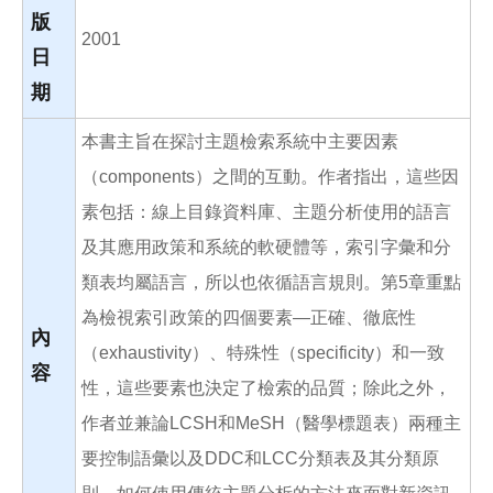
版
2001
日
期
本書主旨在探討主題檢索系統中主要因素
（components）之間的互動。作者指出，這些因
素包括：線上目錄資料庫、主題分析使用的語言
及其應用政策和系統的軟硬體等，索引字彙和分
類表均屬語言，所以也依循語言規則。第5章重點
為檢視索引政策的四個要素—正確、徹底性
內
（exhaustivity）、特殊性（specificity）和一致
容
性，這些要素也決定了檢索的品質；除此之外，
作者並兼論LCSH和MeSH（醫學標題表）兩種主
要控制語彙以及DDC和LCC分類表及其分類原