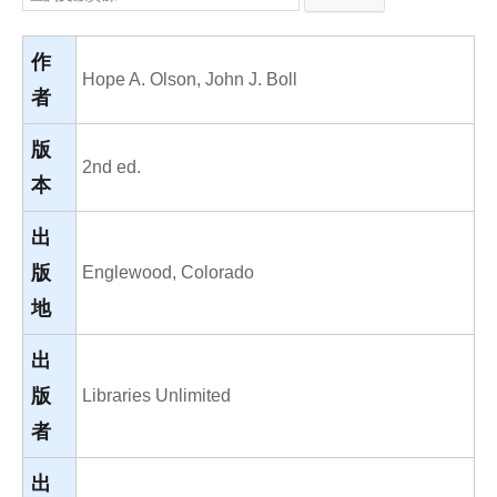
e
e
i
b
l
o
o
作
k
Hope A. Olson, John J. Boll
者
版
2nd ed.
本
出
版
Englewood, Colorado
地
出
版
Libraries Unlimited
者
出