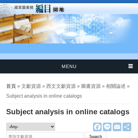
移至主內容
MENU
您在這裡
首頁
» 文獻資源 » 西文文獻資源 » 圖書資源 » 相關論述 »
Subject analysis in online catalogs
Subject analysis in online catalogs
F
L
E
分
文獻資源
a
i
m
享
c
n
a
Search this site