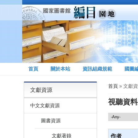
移至主內容
首頁
關於本站
資訊組織規範
國圖
您在這裡
首頁
» 文獻資
文獻資源
視聽資料
中文文獻資源
文獻資源
圖書資源
文獻著錄
作者