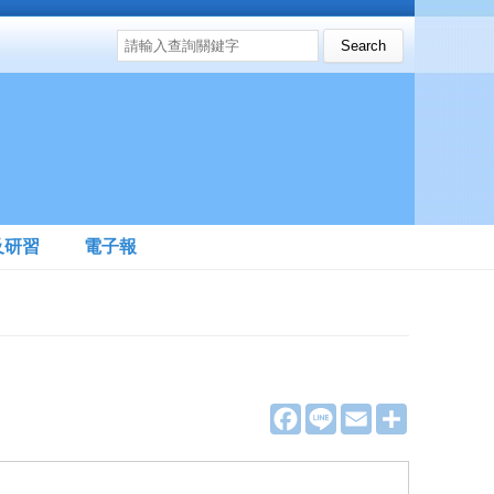
搜尋表單
Search this site
及研習
電子報
F
L
E
分
a
i
m
享
c
n
a
e
e
i
b
l