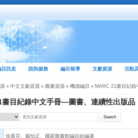
編目訊息
諮詢服務
編目報導
文獻資源
活動
源 » 中文文獻資源 » 圖書資源 » 機讀編目 » MARC 21書
 21書目紀錄中文手冊—圖書、連續性出版品
Search this site
徐蕙芬、戴怡正、國家圖書館編目組編著