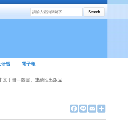
搜尋表單
Search this site
及研習
電子報
目紀錄中文手冊—圖書、連續性出版品
F
L
E
分
a
i
m
享
c
n
a
e
e
i
b
l