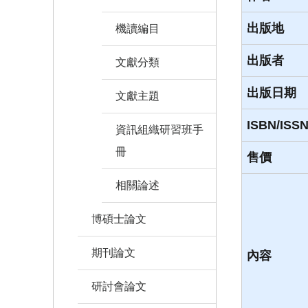
出版地
機讀編目
出版者
文獻分類
出版日期
文獻主題
ISBN/ISS
資訊組織研習班手
冊
售價
相關論述
博碩士論文
期刊論文
內容
研討會論文