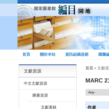
移至主內容
首頁
關於本站
資訊組織規範
國圖
您在這裡
首頁
» 文獻資
文獻資源
MARC
中文文獻資源
文獻資源
圖書資源
文獻著錄
作者