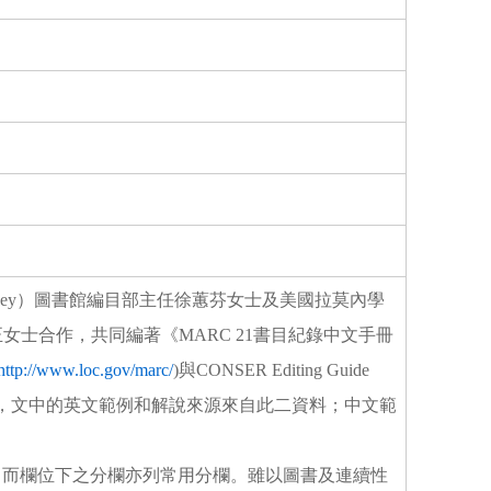
o
o
k
w Jersey）圖書館編目部主任徐蕙芬女士及美國拉莫內學
rk）館員戴怡正女士合作，共同編著《MARC 21書目紀錄中文手冊
http://www.loc.gov/marc/
)與CONSER Editing Guide
寫，文中的英文範例和解說來源來自此二資料；中文範
位，而欄位下之分欄亦列常用分欄。雖以圖書及連續性