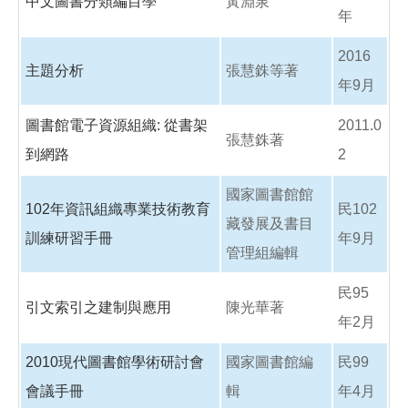
中文圖書分類編目學
黃淵泉
年
2016
主題分析
張慧銖等著
年9月
圖書館電子資源組織: 從書架
2011.0
張慧銖著
到網路
2
國家圖書館館
102年資訊組織專業技術教育
民102
藏發展及書目
訓練研習手冊
年9月
管理組編輯
民95
引文索引之建制與應用
陳光華著
年2月
2010現代圖書館學術研討會
國家圖書館編
民99
會議手冊
輯
年4月