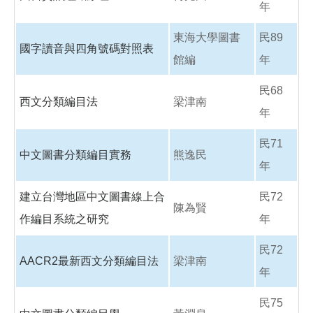
年
東海大學圖書
民89
國字讀音與四角號碼對照表
館編
年
民68
西文分類編目法
梁津南
年
民71
中文圖書分類編目實務
熊逸民
年
建立台灣地區中文圖書線上合
民72
陳為賢
作編目系統之研究
年
民72
AACR2最新西文分類編目法
梁津南
年
民75