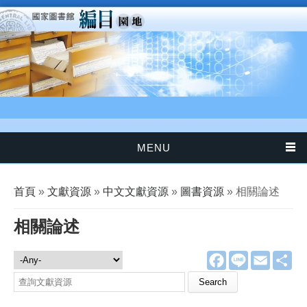
移至主內容
MENU
您在這裡
首頁
»
文獻資源
»
中文文獻資源
»
圖書資源
» 相關論述
相關論述
F
L
E
分
文獻資源
a
i
m
享
c
n
a
Search this site
e
e
i
b
l