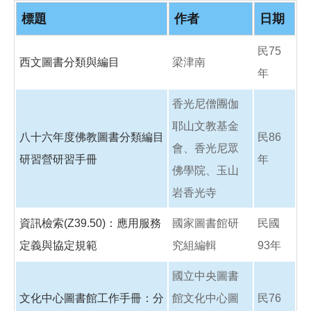
o
o
標題
作者
日期
k
民75
西文圖書分類與編目
梁津南
年
香光尼僧團伽
耶山文教基金
八十六年度佛教圖書分類編目
民86
會、香光尼眾
研習營研習手冊
年
佛學院、玉山
岩香光寺
資訊檢索(Z39.50)：應用服務
國家圖書館研
民國
定義與協定規範
究組編輯
93年
國立中央圖書
文化中心圖書館工作手冊：分
館文化中心圖
民76