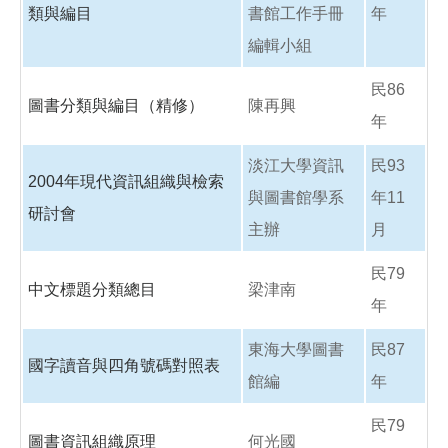
類與編目
書館工作手冊
年
編輯小組
民86
圖書分類與編目（精修）
陳再興
年
淡江大學資訊
民93
2004年現代資訊組織與檢索
與圖書館學系
年11
研討會
主辦
月
民79
中文標題分類總目
梁津南
年
東海大學圖書
民87
國字讀音與四角號碼對照表
館編
年
民79
圖書資訊組織原理
何光國