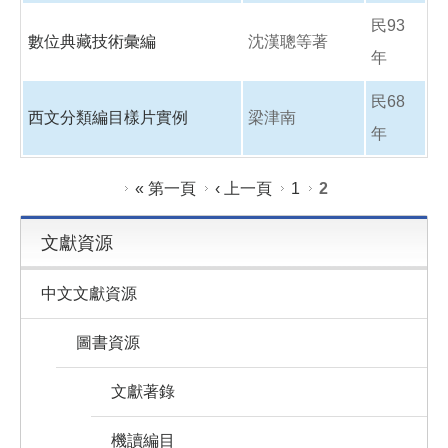
民93
數位典藏技術彙編
沈漢聰等著
年
民68
西文分類編目樣片實例
梁津南
年
頁面
« 第一頁
‹ 上一頁
1
2
文獻資源
中文文獻資源
圖書資源
文獻著錄
機讀編目