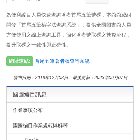
e
e
i
b
l
o
為便利編目人員快速查詢著者首尾五筆號碼，本館館藏組
o
k
開發「首尾五筆檢字法查詢系統」，提供全國圖書館人員
方便使用之線上查詢工具，簡化著者號取碼之繁複流程，
提升取碼之一致性與正確性。
網址連結:
首尾五筆著者號查詢系統
發布日期：2016年12月08日 最後更新：2023年09月07日
國圖編目訊息
作業事項公布
國圖編目作業規範與解釋