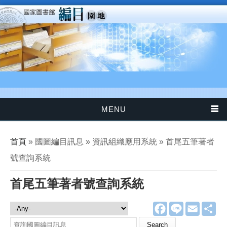
移至主內容
MENU
您在這裡
首頁
» 國圖編目訊息 » 資訊組織應用系統 » 首尾五筆著者
號查詢系統
首尾五筆著者號查詢系統
F
L
E
分
國圖編目訊息
a
i
m
享
c
n
a
Search this site