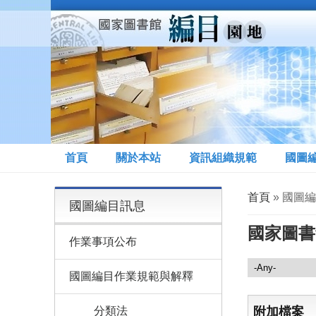
移至主內容
首頁
關於本站
資訊組織規範
國圖
您在這裡
首頁
» 國圖
國圖編目訊息
國家圖書
作業事項公布
國圖編目訊息
國圖編目作業規範與解釋
分類法
附加檔案