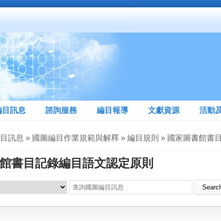
編目訊息
諮詢服務
編目報導
文獻資源
活動
編目訊息 » 國圖編目作業規範與解釋 » 編目規則 » 國家圖書館
館書目記錄編目語文認定原則
Search this site