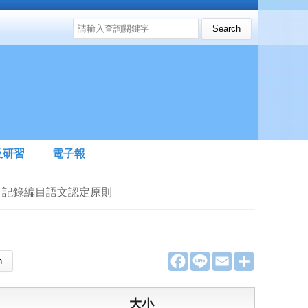
搜尋表單
Search this site
及研習
電子報
書目記錄編目語文認定原則
F
L
E
分
a
i
m
享
c
n
a
e
e
i
b
l
大小