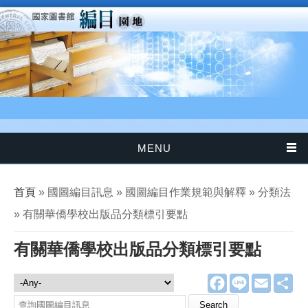
移至主內容
MENU
您在這裡
首頁
» 國圖編目訊息 » 國圖編目作業規範與解釋 » 分類法
» 有關華僑學校出版品分類標引要點
有關華僑學校出版品分類標引要點
F
L
E
分
國圖編目訊息
a
i
m
享
c
n
a
Search this site