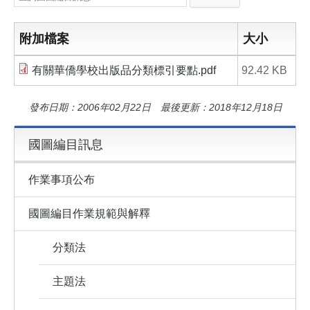
e
e
i
b
l
o
o
附加檔案
大小
k
有關華僑學校出版品分類標引要點.pdf
92.42 KB
發布日期：2006年02月22日 最後更新：2018年12月18日
國圖編目訊息
作業事項公布
國圖編目作業規範與解釋
分類法
主題法