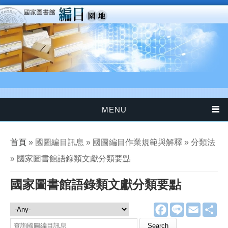
移至主內容
MENU
您在這裡
首頁
» 國圖編目訊息 » 國圖編目作業規範與解釋 » 分類法
» 國家圖書館語錄類文獻分類要點
國家圖書館語錄類文獻分類要點
F
L
E
分
國圖編目訊息
a
i
m
享
c
n
a
Search this site