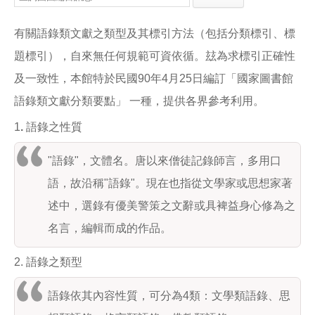
e
e
i
b
l
o
有關語錄類文獻之類型及其標引方法（包括分類標引、標
o
k
題標引），自來無任何規範可資依循。玆為求標引正確性
及一致性，本館特於民國90年4月25日編訂「國家圖書館
語錄類文獻分類要點」 一種，提供各界參考利用。
1
.
語錄之性質
"語錄"，文體名。唐以來僧徒記錄師言，多用口
語，故沿稱"語錄"。現在也指從文學家或思想家著
述中，選錄有優美警策之文辭或具裨益身心修為之
名言，編輯而成的作品。
2. 語錄之類型
語錄依其內容性質，可分為4類：文學類語錄、思