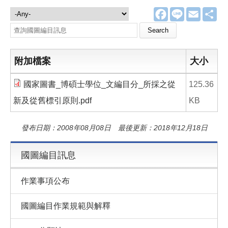
F
L
E
分
國圖編目訊息
a
i
m
享
c
n
a
Search this site
e
e
i
b
l
o
o
附加檔案
大小
k
國家圖書_博碩士學位_文編目分_所採之從
125.36
新及從舊標引原則.pdf
KB
發布日期：2008年08月08日 最後更新：2018年12月18日
國圖編目訊息
作業事項公布
國圖編目作業規範與解釋