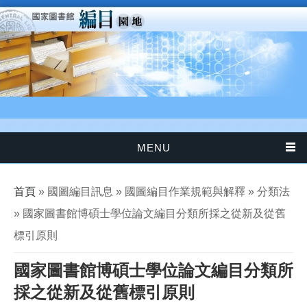
移至主內容
MENU
您在這裡
首頁
» 國圖編目訊息 » 國圖編目作業規範與解釋 » 分類法
» 國家圖書館博碩士學位論文編目分類所採之從新及從舊
標引原則
國家圖書館博碩士學位論文編目分類所
採之從新及從舊標引原則