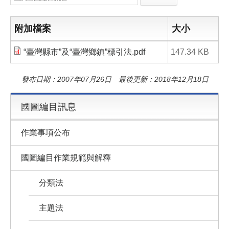
e
e
i
b
l
o
o
附加檔案
大小
k
“臺灣縣市”及“臺灣鄉鎮”標引法.pdf
147.34 KB
發布日期：2007年07月26日 最後更新：2018年12月18日
國圖編目訊息
作業事項公布
國圖編目作業規範與解釋
分類法
主題法