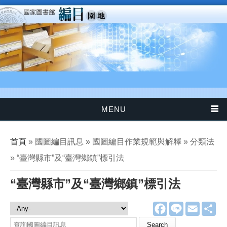
移至主內容
MENU
您在這裡
首頁
» 國圖編目訊息 » 國圖編目作業規範與解釋 » 分類法
» “臺灣縣市”及“臺灣鄉鎮”標引法
“臺灣縣市”及“臺灣鄉鎮”標引法
F
L
E
分
國圖編目訊息
a
i
m
享
c
n
a
Search this site