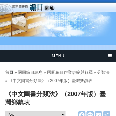
移至主內容
MENU
您在這裡
首頁
» 國圖編目訊息 » 國圖編目作業規範與解釋 » 分類法
» 《中文圖書分類法》（2007年版）臺灣鄉鎮表
《中文圖書分類法》（2007年版）臺
灣鄉鎮表
F
L
E
分
國圖編目訊息