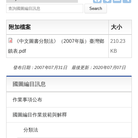
a
i
m
享
c
n
a
Search this site
e
e
i
b
l
o
o
附加檔案
大小
k
《中文圖書分類法》（2007年版）臺灣鄉
210.23
鎮表.pdf
KB
發布日期：2007年07月31日 最後更新：2020年07月07日
國圖編目訊息
作業事項公布
國圖編目作業規範與解釋
分類法