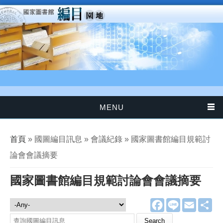
移至主內容
MENU
您在這裡
首頁
» 國圖編目訊息 » 會議紀錄 » 國家圖書館編目規範討
論會會議摘要
國家圖書館編目規範討論會會議摘要
F
L
E
分
國圖編目訊息
a
i
m
享
c
n
a
Search this site