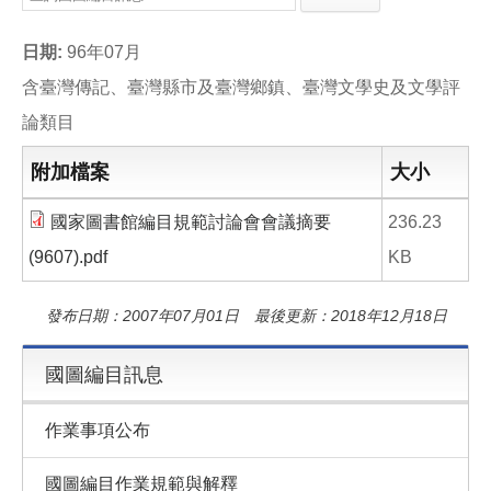
e
e
i
b
l
o
日期:
96年07月
o
k
含臺灣傳記、臺灣縣市及臺灣鄉鎮、臺灣文學史及文學評
論類目
附加檔案
大小
國家圖書館編目規範討論會會議摘要
236.23
(9607).pdf
KB
發布日期：2007年07月01日 最後更新：2018年12月18日
國圖編目訊息
作業事項公布
國圖編目作業規範與解釋